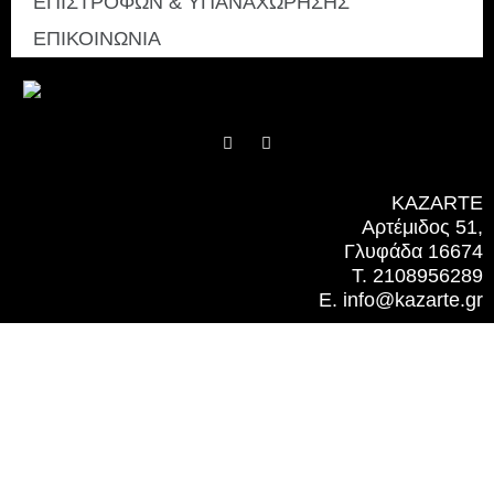
ΕΠΙΣΤΡΟΦΩΝ & ΥΠΑΝΑΧΩΡΗΣΗΣ
ΕΠΙΚΟΙΝΩΝΙΑ
F
I
a
n
c
s
e
t
b
a
KAZARTE
o
g
Αρτέμιδος 51,
o
r
k
a
Γλυφάδα 16674
m
T. 2108956289
E. info@kazarte.gr