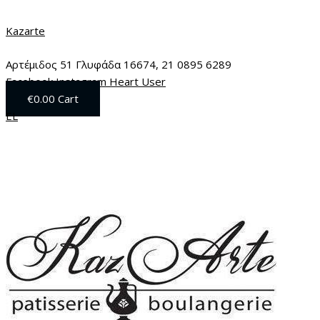
Μετάβαση
Menu
Tiramisu
στο
Family
Kazarte
περιεχόμενο
Size
ποσότητα
Αρτέμιδος 51 Γλυφάδα 16674, 21 0895 6289
Facebook
Instagram
Heart
User
€
0.00
Cart
EL