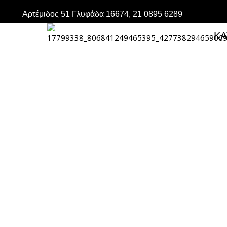
Μετάβαση
Αρτέμιδος 51 Γλυφάδα 16674, 21 0895 6289
στο
περιεχόμενο
ΚΑ