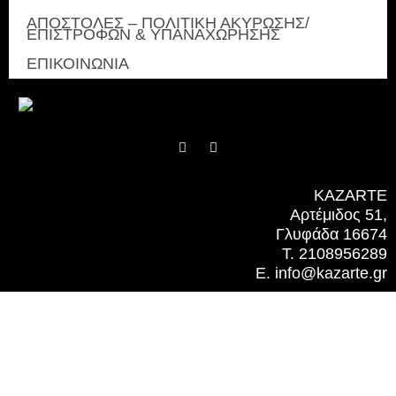
ΑΠΟΣΤΟΛΕΣ – ΠΟΛΙΤΙΚΗ ΑΚΥΡΩΣΗΣ/
ΕΠΙΣΤΡΟΦΩΝ & ΥΠΑΝΑΧΩΡΗΣΗΣ
ΕΠΙΚΟΙΝΩΝΙΑ
F
I
a
n
c
s
e
t
b
a
KAZARTE
o
g
Αρτέμιδος 51,
o
r
k
a
Γλυφάδα 16674
m
T. 2108956289
E. info@kazarte.gr