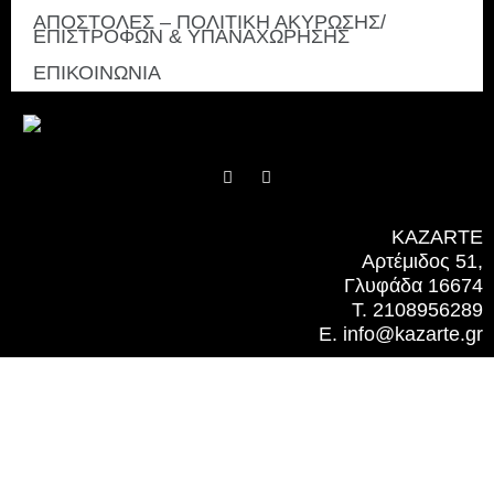
ΑΠΟΣΤΟΛΕΣ – ΠΟΛΙΤΙΚΗ ΑΚΥΡΩΣΗΣ/
ΕΠΙΣΤΡΟΦΩΝ & ΥΠΑΝΑΧΩΡΗΣΗΣ
ΕΠΙΚΟΙΝΩΝΙΑ
F
I
a
n
c
s
e
t
b
a
KAZARTE
o
g
Αρτέμιδος 51,
o
r
k
a
Γλυφάδα 16674
m
T. 2108956289
E. info@kazarte.gr