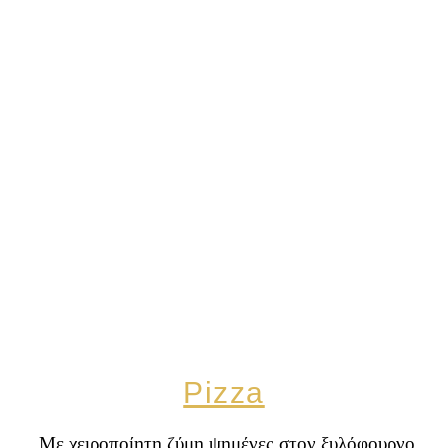
Pizza
 Με χειροποίητη ζύμη ψημένες στον ξυλόφουρνο