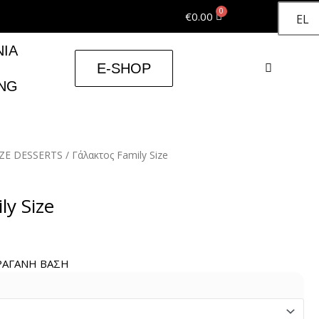
Cart
€
0.00
EL
ΝΙΑ
Sear
E-SHOP
NG
IZE DESSERTS
/ Γάλακτος Family Size
ly Size
ΡΑΓΑΝΗ ΒΑΣΗ