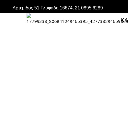
Μετάβαση
Αρτέμιδος 51 Γλυφάδα 16674, 21 0895 6289
στο
περιεχόμενο
ΚΑ