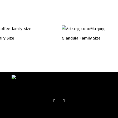
ily Size
Gianduia Family Size
F
I
a
n
c
s
e
t
b
a