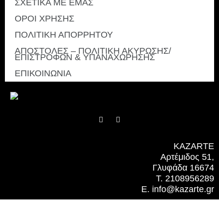
ΣΧΕΤΙΚΑ ΜΕ ΕΜΑΣ
ΟΡΟΙ ΧΡΗΣΗΣ
ΠΟΛΙΤΙΚΗ ΑΠΟΡΡΗΤΟΥ
ΑΠΟΣΤΟΛΕΣ – ΠΟΛΙΤΙΚΗ ΑΚΥΡΩΣΗΣ/
ΕΠΙΣΤΡΟΦΩΝ & ΥΠΑΝΑΧΩΡΗΣΗΣ
ΕΠΙΚΟΙΝΩΝΙΑ
F
I
a
n
c
s
e
t
b
a
KAZARTE
o
g
Αρτέμιδος 51,
o
r
k
a
Γλυφάδα 16674
m
T. 2108956289
E. info@kazarte.gr