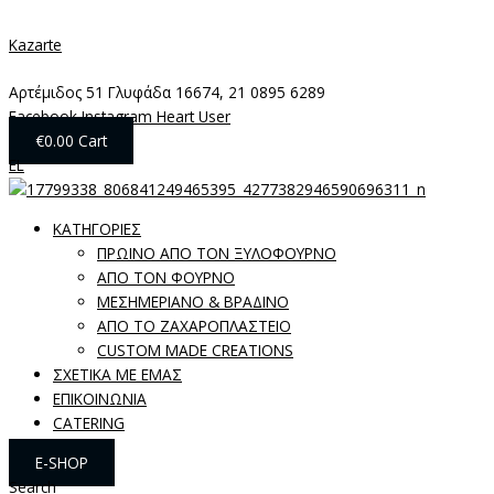
Μετάβαση
Menu
Pizza
στο
ποσότητα
Kazarte
περιεχόμενο
Αρτέμιδος 51 Γλυφάδα 16674, 21 0895 6289
Facebook
Instagram
Heart
User
€
0.00
Cart
EL
ΚΑΤΗΓΟΡΙΕΣ
ΠΡΩΙΝΟ ΑΠΟ ΤΟΝ ΞΥΛΟΦΟΥΡΝΟ
ΑΠΟ ΤΟΝ ΦΟΥΡΝΟ
ΜΕΣΗΜΕΡΙΑΝΟ & ΒΡΑΔΙΝΟ
ΑΠΟ ΤΟ ΖΑΧΑΡΟΠΛΑΣΤΕΙΟ
CUSTOM MADE CREATIONS
ΣΧΕΤΙΚΑ ΜΕ ΕΜΑΣ
ΕΠΙΚΟΙΝΩΝΙΑ
CATERING
E-SHOP
Search