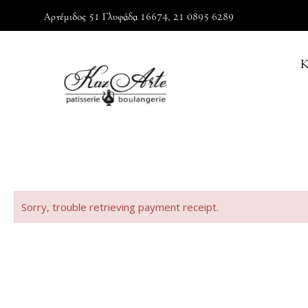
Μετάβαση
Αρτέμιδος 51 Γλυφάδα 16674, 21 0895 6289
στο
περιεχόμενο
Sorry, trouble retrieving payment receipt.