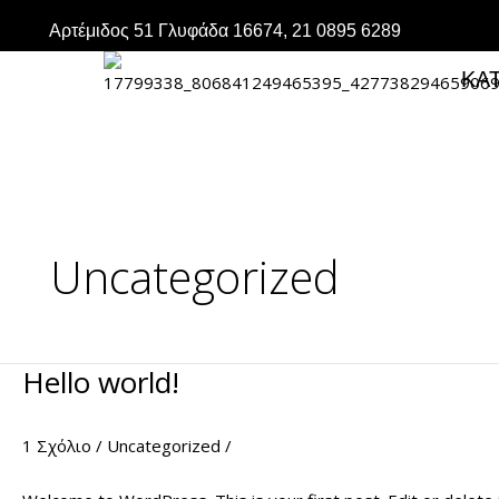
Μετάβαση
Αρτέμιδος 51 Γλυφάδα 16674, 21 0895 6289
στο
περιεχόμενο
ΚΑ
Uncategorized
Hello world!
Hello
world!
1 Σχόλιο
/
Uncategorized
/